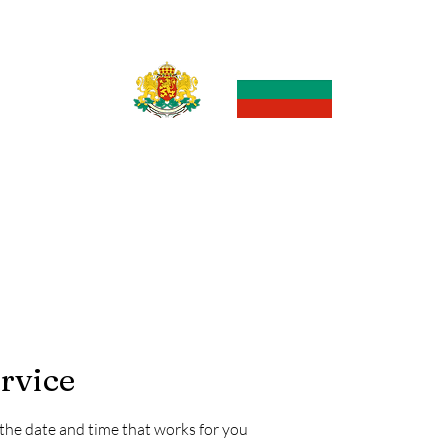
Посолство на Република България в Израел
Консулска служба
Embassy of the Republic of Bulgaria in Israel,
Consular Section
rvice
 the date and time that works for you